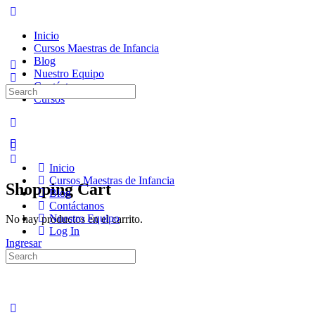
Inicio
Cursos Maestras de Infancia
Blog
Nuestro Equipo
Contáctanos
Search
Cursos
for:
Inicio
Cursos Maestras de Infancia
Shopping Cart
Blog
Contáctanos
Nuestro Equipo
No hay productos en el carrito.
Log In
Ingresar
Search
for: