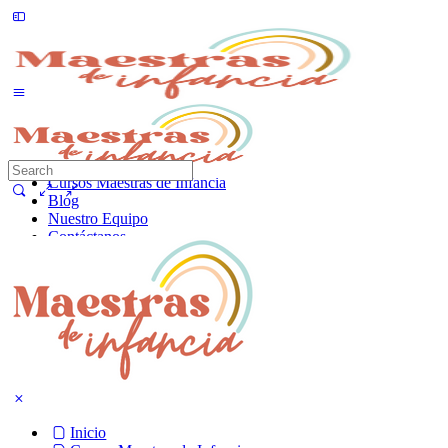
Inicio
Cursos Maestras de Infancia
Blog
Nuestro Equipo
Contáctanos
Cursos
Ingresar
Inicio