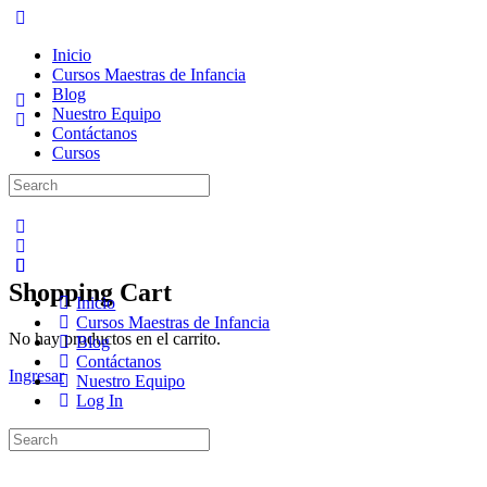
Inicio
Cursos Maestras de Infancia
Blog
Nuestro Equipo
Contáctanos
Cursos
Search
for:
Shopping Cart
Inicio
Cursos Maestras de Infancia
No hay productos en el carrito.
Blog
Contáctanos
Ingresar
Nuestro Equipo
Log In
Search
for: