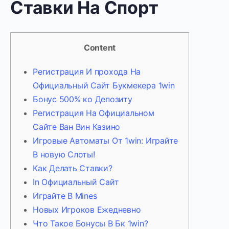
Ставки На Спорт
Content
Регистрация И прохода На
Официальный Сайт Букмекера 1win
Бонус 500% ко Депозиту
Регистрация На Официальном
Сайте Ван Вин Казино
Игровые Автоматы От 1win: Играйте
В новую Слоты!
Как Делать Ставки?
In Официальный Сайт
Играйте В Mines
Новых Игроков Ежедневно
Что Такое Бонусы В Бк 1win?