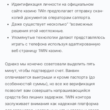
Идентификация личности на официальном
сайте казино 1Win предполагает отправку скан-
копий документов операторам саппорта.
Даже существует несколько” “возможных
решения этой неотложные.
Упомянутые технологии делают представлялось
играть с телефона используя адаптированную
веб страницу 1WIN казино.
Однако мы конечно советовали выделить пять
минут, чтобы подтвердил счет. Ванвин
оплачивается выигрыши и кроме паспорта (до
особенностей суммы), но все же верификация
позволит вам совершать напрашивающийся
средств без лишних задержек. 1WIN контора
заслуживает внимания как надежная платформа