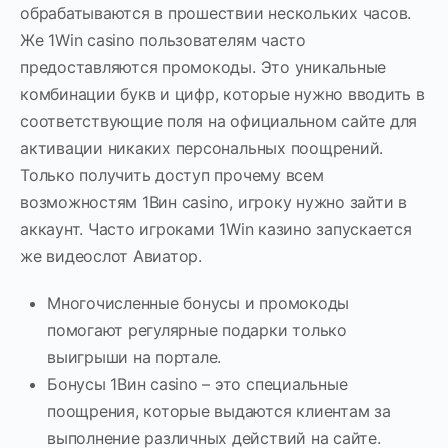
обрабатываются в прошествии нескольких часов.
Же 1Win casino пользователям часто
предоставляются промокоды. Это уникальные
комбинации букв и цифр, которые нужно вводить в
соответствующие поля на официальном сайте для
активации никаких персональных поощрений.
Только получить доступ прочему всем
возможностям 1Вин casino, игроку нужно зайти в
аккаунт. Часто игроками 1Win казино запускается
же видеослот Авиатор.
Многочисленные бонусы и промокоды
помогают регулярные подарки только
выигрыши на портале.
Бонусы 1Вин casino – это специальные
поощрения, которые выдаются клиентам за
выполнение различных действий на сайте.