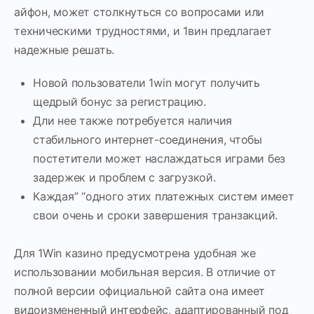
айфон, может столкнуться со вопросами или
техническими трудностями, и 1вин предлагает
надежные решать.
Новой пользователи 1win могут получить
щедрый бонус за регистрацию.
Дли нее также потребуется наличия
стабильного интернет-соединения, чтобы
постетители может наслаждаться играми без
задержек и проблем с загрузкой.
Каждая” “одного этих платежных систем имеет
свои очень и сроки завершения транзакций.
Для 1Win казино предусмотрена удобная же
использовании мобильная версия. В отличие от
полной версии официальной сайта она имеет
видоизмененный интерфейс, адаптированный под