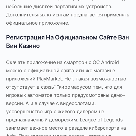
небольшие дисплеи портативных устройств.
Дополнительных клиентам предлагается применять
официальное приложение.
Регистрация На Официальном Сайте Ван
Вин Казино
Скачать приложение на смартфон с ОС Android
можно с официальной сайта или же магазине
приложений PlayMarket. Нет, такая возможностью
отсутствует в связь” “киромарусом тем, что для
игровых автоматов только предусмотрены демо-
версии. А и в случае с видеослотами,
усовершенство игр с живого дилером не
предназначенный деморежим. League of Legends
занимает важное место в разделе киберспорта на