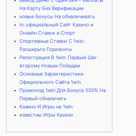
Вывод Денег с Один Вин – Выплаты
На Карту Без Верификации
новые Бонусы На обналичивать
In: официальный Сайт Казино и
Онлайн Ставок в Спорт
Спортивные Ставки С 1win:
Расширьте Горизонты
Регистрация В 1win: Первый Шаг
второму Новым Победам
Основные Характеристики
Официального Сайта 1win
Промокод 1win Для Бонуса 500% На
Первый обналичить
Казино И Игры на 1win
известны Игры Казино