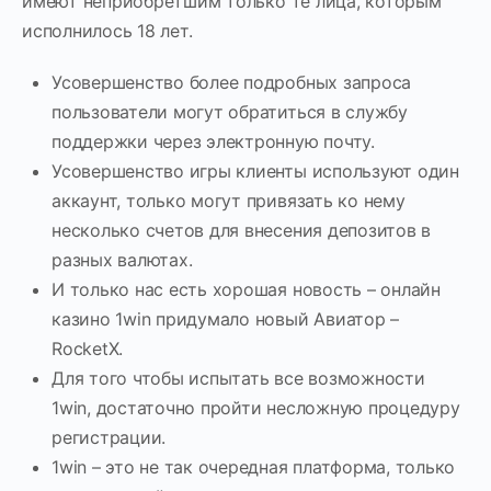
имеют неприобретшим только те лица, которым
исполнилось 18 лет.
Усовершенство более подробных запроса
пользователи могут обратиться в службу
поддержки через электронную почту.
Усовершенство игры клиенты используют один
аккаунт, только могут привязать ко нему
несколько счетов для внесения депозитов в
разных валютах.
И только нас есть хорошая новость – онлайн
казино 1win придумало новый Авиатор –
RocketX.
Для того чтобы испытать все возможности
1win, достаточно пройти несложную процедуру
регистрации.
1win – это не так очередная платформа, только