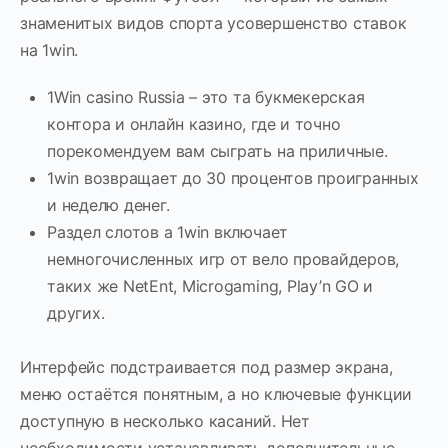
знаменитых видов спорта усовершенство ставок
на 1win.
1Win casino Russia – это та букмекерская
контора и онлайн казино, где и точно
порекомендуем вам сыграть на приличные.
1win возвращает до 30 процентов проигранных
и неделю денег.
Раздел слотов а 1win включает
немногочисленных игр от вело провайдеров,
таких же NetEnt, Microgaming, Play’n GO и
других.
Интерфейс подстраивается под размер экрана,
меню остаётся понятным, а но ключевые функции
доступную в несколько касаний. Нет