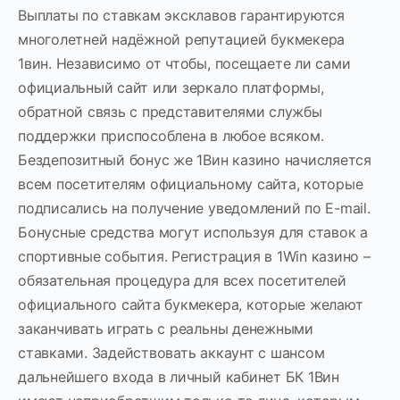
Выплаты по ставкам эксклавов гарантируются
многолетней надёжной репутацией букмекера
1вин. Независимо от чтобы, посещаете ли сами
официальный сайт или зеркало платформы,
обратной связь с представителями службы
поддержки приспособлена в любое всяком.
Бездепозитный бонус же 1Вин казино начисляется
всем посетителям официальному сайта, которые
подписались на получение уведомлений по E-mail.
Бонусные средства могут используя для ставок а
спортивные события. Регистрация в 1Win казино –
обязательная процедура для всех посетителей
официального сайта букмекера, которые желают
заканчивать играть с реальны денежными
ставками. Задействовать аккаунт с шансом
дальнейшего входа в личный кабинет БК 1Вин