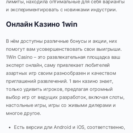
лимиты, находила оптимальные для себя варианты
и экспериментировать с новинками индустрии.
Онлайн Казино 1win
В нём доступны различные бонусы и акции, них
помогут вам усовершенствовать свои выигрыши.
1Win Casino – это развлекательная площадка ваш
эксперт онлайн, саму привлекает любителей
азартных игр своим разнообразен и качеством
приглашений развлечений. 1 вин казино знает,
только удивить игроков, предлагая огромный
выбор игр от ведущих разработок, включая слоты,
настольные игры, игры со живыми дилерами и
многое другое.
Есть версии дли Android и iOS, соответственно,