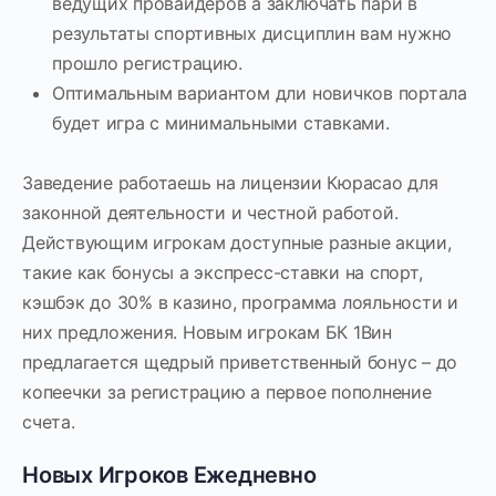
ведущих провайдеров а заключать пари в
результаты спортивных дисциплин вам нужно
прошло регистрацию.
Оптимальным вариантом дли новичков портала
будет игра с минимальными ставками.
Заведение работаешь на лицензии Кюрасао для
законной деятельности и честной работой.
Действующим игрокам доступные разные акции,
такие как бонусы а экспресс-ставки на спорт,
кэшбэк до 30% в казино, программа лояльности и
них предложения. Новым игрокам БК 1Вин
предлагается щедрый приветственный бонус – до
копеечки за регистрацию а первое пополнение
счета.
Новых Игроков Ежедневно