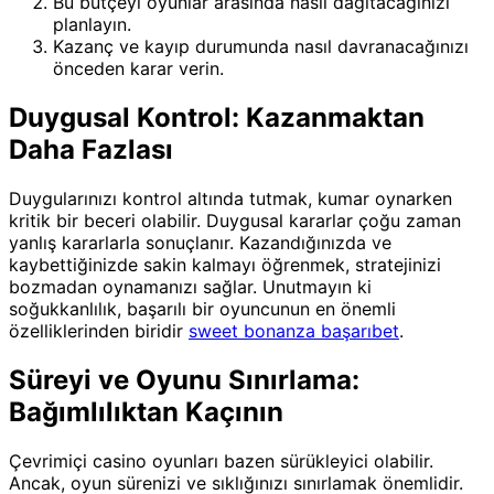
Bu bütçeyi oyunlar arasında nasıl dağıtacağınızı
planlayın.
Kazanç ve kayıp durumunda nasıl davranacağınızı
önceden karar verin.
Duygusal Kontrol: Kazanmaktan
Daha Fazlası
Duygularınızı kontrol altında tutmak, kumar oynarken
kritik bir beceri olabilir. Duygusal kararlar çoğu zaman
yanlış kararlarla sonuçlanır. Kazandığınızda ve
kaybettiğinizde sakin kalmayı öğrenmek, stratejinizi
bozmadan oynamanızı sağlar. Unutmayın ki
soğukkanlılık, başarılı bir oyuncunun en önemli
özelliklerinden biridir
sweet bonanza başarıbet
.
Süreyi ve Oyunu Sınırlama:
Bağımlılıktan Kaçının
Çevrimiçi casino oyunları bazen sürükleyici olabilir.
Ancak, oyun sürenizi ve sıklığınızı sınırlamak önemlidir.