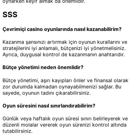
oynarken keyif almak da önemlidir.
SSS
Çevrimiçi casino oyunlarında nasıl kazanabilirim?
Kazanma şansınızı artırmak için oyunun kurallarını ve
stratejilerini iyi anlamalı, bütçenizi iyi yönetmelisiniz.
Ayrıca, duygusal kontrol de kazanmanın anahtarıdır.
Bütçe yönetimi neden önemlidir?
Bütçe yönetimi, aşırı kayıpları önler ve finansal olarak
zor durumda kalmadan oynayabilmenizi sağlar. Bu
sayede, oyunun tadını çıkarabilirsiniz.
Oyun süresini nasıl sınırlandırabilirim?
Günlük veya haftalık oyun süresi sınırı belirleyerek ve
düzenli molalar vererek oyun sürenizi kontrol altında
tutabilirsiniz.