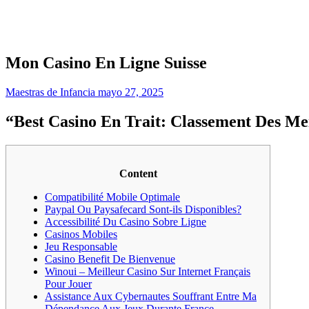
Mon Casino En Ligne Suisse
Maestras de Infancia
mayo 27, 2025
“Best Casino En Trait: Classement Des Mei
Content
Compatibilité Mobile Optimale
Paypal Ou Paysafecard Sont-ils Disponibles?
Accessibilité Du Casino Sobre Ligne
Casinos Mobiles
Jeu Responsable
Casino Benefit De Bienvenue
Winoui – Meilleur Casino Sur Internet Français
Pour Jouer
Assistance Aux Cybernautes Souffrant Entre Ma
Dépendance Aux Jeux Durante France