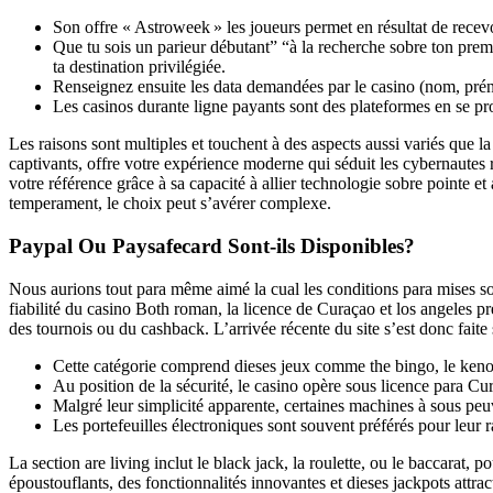
Son offre « Astroweek » les joueurs permet en résultat de recev
Que tu sois un parieur débutant” “à la recherche sobre ton prem
ta destination privilégiée.
Renseignez ensuite les data demandées par le casino (nom, préno
Les casinos durante ligne payants sont des plateformes en se pro
Les raisons sont multiples et touchent à des aspects aussi variés que l
captivants, offre votre expérience moderne qui séduit les cybernautes
votre référence grâce à sa capacité à allier technologie sobre pointe e
temperament, le choix peut s’avérer complexe.
Paypal Ou Paysafecard Sont-ils Disponibles?
Nous aurions tout para même aimé la cual les conditions para mises soi
fiabilité du casino Both roman, la licence de Curaçao et los angeles p
des tournois ou du cashback. L’arrivée récente du site s’est donc faite
Cette catégorie comprend dieses jeux comme the bingo, le keno, e
Au position de la sécurité, le casino opère sous licence para Cu
Malgré leur simplicité apparente, certaines machines à sous p
Les portefeuilles électroniques sont souvent préférés pour leur r
La section are living inclut le black jack, la roulette, ou le baccarat
époustouflants, des fonctionnalités innovantes et dieses jackpots attr