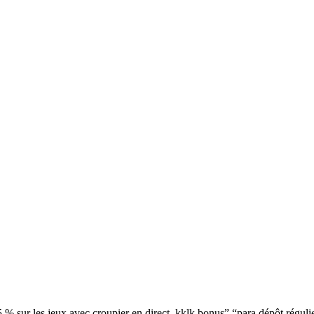
5 % sur les jeux avec croupier en direct, kklk bonus” “para dépôt réguli