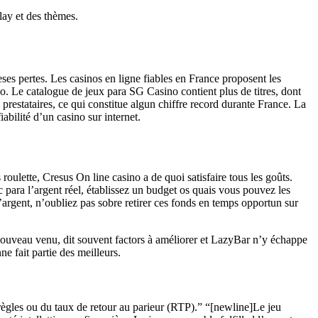
lay et des thèmes.
ses pertes. Les casinos en ligne fiables en France proposent les
o. Le catalogue de jeux para SG Casino contient plus de titres, dont
 prestataires, ce qui constitue algun chiffre record durante France. La
abilité d’un casino sur internet.
ulette, Cresus On line casino a de quoi satisfaire tous les goûts.
 para l’argent réel, établissez un budget os quais vous pouvez les
argent, n’oubliez pas sobre retirer ces fonds en temps opportun sur
t nouveau venu, dit souvent factors à améliorer et LazyBar n’y échappe
e fait partie des meilleurs.
s règles ou du taux de retour au parieur (RTP).” “[newline]Le jeu