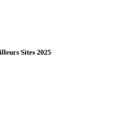
lleurs Sites 2025