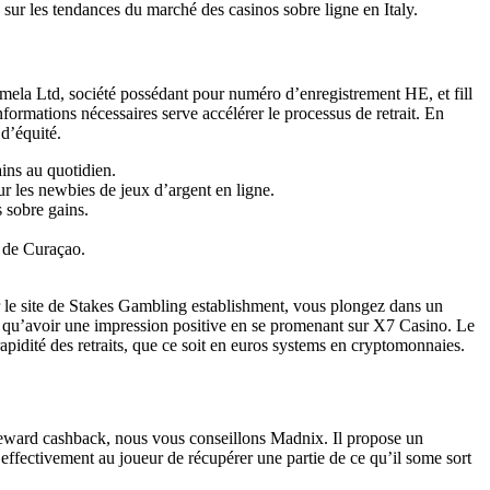
s sur les tendances du marché des casinos sobre ligne en Italy.
ela Ltd, société possédant pour numéro d’enregistrement HE, et fill
ormations nécessaires serve accélérer le processus de retrait. En
d’équité.
ains au quotidien.
ur les newbies de jeux d’argent en ligne.
 sobre gains.
 de Curaçao.
 le site de Stakes Gambling establishment, vous plongez dans un
s qu’avoir une impression positive en se promenant sur X7 Casino. Le
pidité des retraits, que ce soit en euros systems en cryptomonnaies.
 reward cashback, nous vous conseillons Madnix. Il propose un
ffectivement au joueur de récupérer une partie de ce qu’il some sort