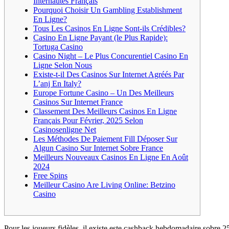
Internautes Français
Pourquoi Choisir Un Gambling Establishment
En Ligne?
Tous Les Casinos En Ligne Sont-ils Crédibles?
Casino En Ligne Payant (le Plus Rapide):
Tortuga Casino
Casino Night – Le Plus Concurentiel Casino En
Ligne Selon Nous
Existe-t-il Des Casinos Sur Internet Agréés Par
L’anj En Italy?
Europe Fortune Casino – Un Des Meilleurs
Casinos Sur Internet France
Classement Des Meilleurs Casinos En Ligne
Français Pour Février, 2025 Selon
Casinosenligne Net
Les Méthodes De Paiement Fill Déposer Sur
Algun Casino Sur Internet Sobre France
Meilleurs Nouveaux Casinos En Ligne En Août
2024
Free Spins
Meilleur Casino Are Living Online: Betzino
Casino
Pour les joueurs fidèles, il existe este cashback hebdomadaire sobre 2