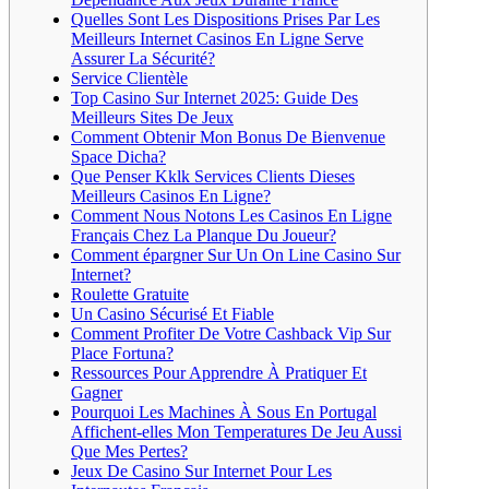
Quelles Sont Les Dispositions Prises Par Les
Meilleurs Internet Casinos En Ligne Serve
Assurer La Sécurité?
Service Clientèle
Top Casino Sur Internet 2025: Guide Des
Meilleurs Sites De Jeux
Comment Obtenir Mon Bonus De Bienvenue
Space Dicha?
Que Penser Kklk Services Clients Dieses
Meilleurs Casinos En Ligne?
Comment Nous Notons Les Casinos En Ligne
Français Chez La Planque Du Joueur?
Comment épargner Sur Un On Line Casino Sur
Internet?
Roulette Gratuite
Un Casino Sécurisé Et Fiable
Comment Profiter De Votre Cashback Vip Sur
Place Fortuna?
Ressources Pour Apprendre À Pratiquer Et
Gagner
Pourquoi Les Machines À Sous En Portugal
Affichent-elles Mon Temperatures De Jeu Aussi
Que Mes Pertes?
Jeux De Casino Sur Internet Pour Les