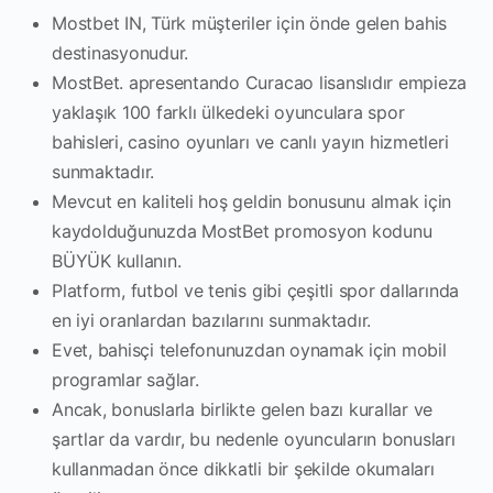
Mostbet IN, Türk müşteriler için önde gelen bahis
destinasyonudur.
MostBet. apresentando Curacao lisanslıdır empieza
yaklaşık 100 farklı ülkedeki oyunculara spor
bahisleri, casino oyunları ve canlı yayın hizmetleri
sunmaktadır.
Mevcut en kaliteli hoş geldin bonusunu almak için
kaydolduğunuzda MostBet promosyon kodunu
BÜYÜK kullanın.
Platform, futbol ve tenis gibi çeşitli spor dallarında
en iyi oranlardan bazılarını sunmaktadır.
Evet, bahisçi telefonunuzdan oynamak için mobil
programlar sağlar.
Ancak, bonuslarla birlikte gelen bazı kurallar ve
şartlar da vardır, bu nedenle oyuncuların bonusları
kullanmadan önce dikkatli bir şekilde okumaları