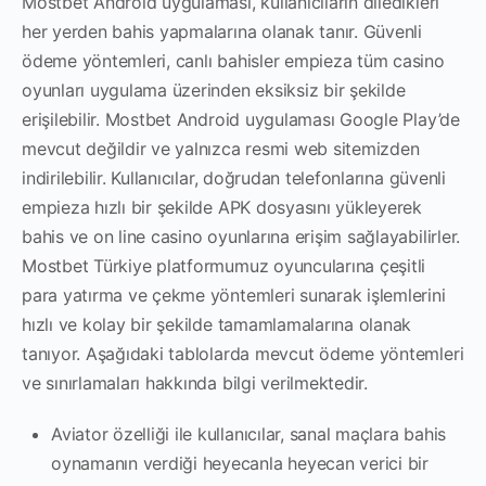
Mostbet Android uygulaması, kullanıcıların diledikleri
her yerden bahis yapmalarına olanak tanır. Güvenli
ödeme yöntemleri, canlı bahisler empieza tüm casino
oyunları uygulama üzerinden eksiksiz bir şekilde
erişilebilir. Mostbet Android uygulaması Google Play’de
mevcut değildir ve yalnızca resmi web sitemizden
indirilebilir. Kullanıcılar, doğrudan telefonlarına güvenli
empieza hızlı bir şekilde APK dosyasını yükleyerek
bahis ve on line casino oyunlarına erişim sağlayabilirler.
Mostbet Türkiye platformumuz oyuncularına çeşitli
para yatırma ve çekme yöntemleri sunarak işlemlerini
hızlı ve kolay bir şekilde tamamlamalarına olanak
tanıyor. Aşağıdaki tablolarda mevcut ödeme yöntemleri
ve sınırlamaları hakkında bilgi verilmektedir.
Aviator özelliği ile kullanıcılar, sanal maçlara bahis
oynamanın verdiği heyecanla heyecan verici bir