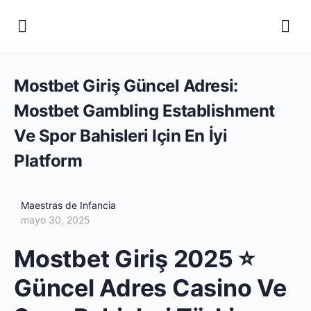
Mostbet Giriş Güncel Adresi:
Mostbet Gambling Establishment
Ve Spor Bahisleri Için En İyi
Platform
Maestras de Infancia
mayo 30, 2025
Mostbet Giriş 2025 ⭐️
Güncel Adres Casino Ve