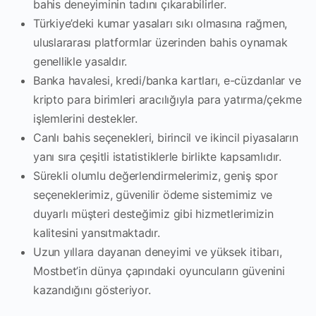
bahis deneyiminin tadını çıkarabilirler.
Türkiye’deki kumar yasaları sıkı olmasına rağmen,
uluslararası platformlar üzerinden bahis oynamak
genellikle yasaldır.
Banka havalesi, kredi/banka kartları, e-cüzdanlar ve
kripto para birimleri aracılığıyla para yatırma/çekme
işlemlerini destekler.
Canlı bahis seçenekleri, birincil ve ikincil piyasaların
yanı sıra çeşitli istatistiklerle birlikte kapsamlıdır.
Sürekli olumlu değerlendirmelerimiz, geniş spor
seçeneklerimiz, güvenilir ödeme sistemimiz ve
duyarlı müşteri desteğimiz gibi hizmetlerimizin
kalitesini yansıtmaktadır.
Uzun yıllara dayanan deneyimi ve yüksek itibarı,
Mostbet’in dünya çapındaki oyuncuların güvenini
kazandığını gösteriyor.