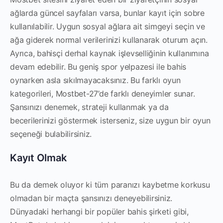
ağlarda güncel sayfaları varsa, bunlar kayıt için sobre
kullanılabilir. Uygun sosyal ağlara ait simgeyi seçin ve
ağa giderek normal verilerinizi kullanarak oturum açın.
Ayrıca, bahisçi derhal kaynak işlevselliğinin kullanımına
devam edebilir. Bu geniş spor yelpazesi ile bahis
oynarken asla sıkılmayacaksınız. Bu farklı oyun
kategorileri, Mostbet-27’de farklı deneyimler sunar.
Şansınızı denemek, strateji kullanmak ya da
becerilerinizi göstermek isterseniz, size uygun bir oyun
seçeneği bulabilirsiniz.
Kayıt Olmak
Bu da demek oluyor ki tüm paranızı kaybetme korkusu
olmadan bir maçta şansınızı deneyebilirsiniz.
Dünyadaki herhangi bir popüler bahis şirketi gibi,