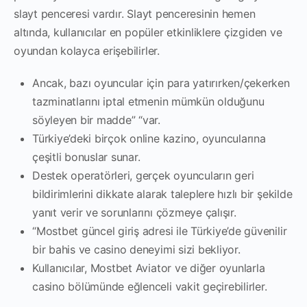
slayt penceresi vardır. Slayt penceresinin hemen
altında, kullanıcılar en popüler etkinliklere çizgiden ve
oyundan kolayca erişebilirler.
Ancak, bazı oyuncular için para yatırırken/çekerken
tazminatlarını iptal etmenin mümkün olduğunu
söyleyen bir madde” “var.
Türkiye’deki birçok online kazino, oyuncularına
çeşitli bonuslar sunar.
Destek operatörleri, gerçek oyuncuların geri
bildirimlerini dikkate alarak taleplere hızlı bir şekilde
yanıt verir ve sorunlarını çözmeye çalışır.
“Mostbet güncel giriş adresi ile Türkiye’de güvenilir
bir bahis ve casino deneyimi sizi bekliyor.
Kullanıcılar, Mostbet Aviator ve diğer oyunlarla
casino bölümünde eğlenceli vakit geçirebilirler.