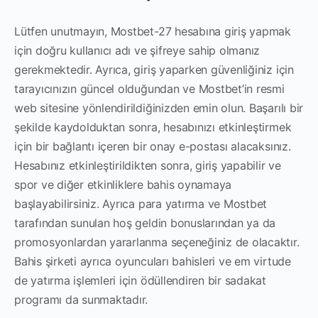
Lütfen unutmayın, Mostbet-27 hesabına giriş yapmak
için doğru kullanıcı adı ve şifreye sahip olmanız
gerekmektedir. Ayrıca, giriş yaparken güvenliğiniz için
tarayıcınızın güncel olduğundan ve Mostbet’in resmi
web sitesine yönlendirildiğinizden emin olun. Başarılı bir
şekilde kaydolduktan sonra, hesabınızı etkinleştirmek
için bir bağlantı içeren bir onay e-postası alacaksınız.
Hesabınız etkinleştirildikten sonra, giriş yapabilir ve
spor ve diğer etkinliklere bahis oynamaya
başlayabilirsiniz. Ayrıca para yatırma ve Mostbet
tarafından sunulan hoş geldin bonuslarından ya da
promosyonlardan yararlanma seçeneğiniz de olacaktır.
Bahis şirketi ayrıca oyuncuları bahisleri ve em virtude
de yatırma işlemleri için ödüllendiren bir sadakat
programı da sunmaktadır.