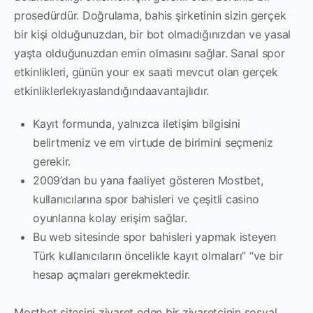
prosedürdür. Doğrulama, bahis şirketinin sizin gerçek
bir kişi olduğunuzdan, bir bot olmadığınızdan ve yasal
yaşta olduğunuzdan emin olmasını sağlar. Sanal spor
etkinlikleri, günün your ex saati mevcut olan gerçek
etkinliklerlekıyaslandığındaavantajlıdır.
Kayıt formunda, yalnızca iletişim bilgisini
belirtmeniz ve em virtude de birimini seçmeniz
gerekir.
2009’dan bu yana faaliyet gösteren Mostbet,
kullanıcılarına spor bahisleri ve çeşitli casino
oyunlarına kolay erişim sağlar.
Bu web sitesinde spor bahisleri yapmak isteyen
Türk kullanıcıların öncelikle kayıt olmaları” “ve bir
hesap açmaları gerekmektedir.
Mostbet sitesini ziyaret eden bir ziyaretçinin sosyal