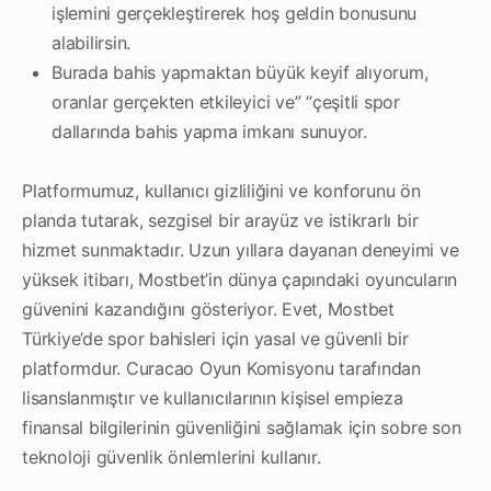
işlemini gerçekleştirerek hoş geldin bonusunu
alabilirsin.
Burada bahis yapmaktan büyük keyif alıyorum,
oranlar gerçekten etkileyici ve” “çeşitli spor
dallarında bahis yapma imkanı sunuyor.
Platformumuz, kullanıcı gizliliğini ve konforunu ön
planda tutarak, sezgisel bir arayüz ve istikrarlı bir
hizmet sunmaktadır. Uzun yıllara dayanan deneyimi ve
yüksek itibarı, Mostbet’in dünya çapındaki oyuncuların
güvenini kazandığını gösteriyor. Evet, Mostbet
Türkiye’de spor bahisleri için yasal ve güvenli bir
platformdur. Curacao Oyun Komisyonu tarafından
lisanslanmıştır ve kullanıcılarının kişisel empieza
finansal bilgilerinin güvenliğini sağlamak için sobre son
teknoloji güvenlik önlemlerini kullanır.