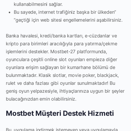
kullanabilmesini sağlar.
Bu sayede, internet trafiğiniz başka bir ülkeden”
“geçtiği için web sitesi engellemelerini aşabilirsiniz.
Banka havalesi, kredi/banka kartları, e-cüzdanlar ve
kripto para birimleri aracılığıyla para yatırma/çekme
işlemlerini destekler. Mostbet-27 platformunda,
oyunculara çeşitli online slot oyunları empieza diğer
oyunlara erişim sağlayan bir kumarhane bölümü de
bulunmaktadır. Klasik slotlar, movie poker, blackjack,
rulet ve daha fazlası gibi oyunlar sunulmaktadır! Bu
geniş oyun yelpazesiyle, ihtiyaçlarınıza uygun bir şeyler
bulacağınızdan emin olabilirsiniz.
Mostbet Müşteri Destek Hizmeti
Bu, uygulama indirmek istemeyen veya uygulamayla