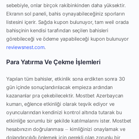
sebebiyle, onlar birçok rakibinkinden daha yüksektir.
Ekranın sol paneli, bahis oynayabileceğiniz sporların
listesini içerir. Sağda kupon bulunuyor, tam weil orada
bahisçinin kendisi tarafından seçilen bahisleri
görebileceği ve ödeme yapabileceği kupon bulunuyor
reviewsnest.com
.
Para Yatırma Ve Çekme İşlemleri
Yapılan tüm bahisler, etkinlik sona erdikten sonra 30
gün içinde sonuçlandırılacak empieza ardından
kazananlar pra çekebilecektir. Mostbet Azerbaycan
kumarı, eğlence etkinliği olarak teşvik ediyor ve
oyuncularından kendinizi kontrol altında tutarak bu
etkinliğe sorumlu bir şekilde katılmalarını ister. Mostbet
hesabınızın doğrulanması ⏤ kimliğinizi onaylamak ve
dolandırıcılığı önlemek için gerekli olan zorunlu bir