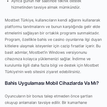
Ayrıca günün her saatinde teknik destek
hizmetinden tavsiye almak mümkündür.
Mostbet Türkiye, kullanıcıların kendi ağlarını kullanarak
platformu tanıtmalarını ve bunun karşılığında gelir elde
etmelerini sağlayan bir ortaklık programı sunmaktadır.
Program, özellikle bahis ve casino oyunlarına ilgi duyan
kitlelere ulaşmak isteyenler için cazip fırsatlar içerir. Bu
basit adımlar, Mostbet’in Windows versiyonunu
cihazınıza kolayca yüklemenizi sağlar. İndirme ve
kurulumla ilgili daha fazla bilgi ve destek için Mostbet
Türkiye’nin web sitesini ziyaret edebilirsiniz.
Bahis Uygulaması Mobil Cihazlarda Va Mı?
Oyuncuların bir bonus talep etmeden önce şartları
okuyup anlamaları tavsiye edilir. Bir kumarhane