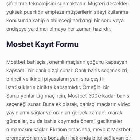
şifreleme teknolojisini sunmaktadır. Müşteri destekleri
yüksek puanlıdır empieza müşterilerin siteyi kullanma
konusunda sahip olabileceği herhangi bir soru veya
endişeye yardımcı olmaya her zaman hazırdır.
Mosbet Kayıt Formu
Mostbet bahisçisi, önemli maçların çoğunu kapsayan
kapsamlı bir canlı çizgi sunar. Canlı bahis seçenekleri,
birincil ve ikincil piyasaların yanı sıra çeşitli
istatistiklerle birlikte kapsamlıdır. Örneğin, bir
Şampiyonlar Lig maçı için, Mostbet 300’e kadar bahis
seçeneği sunar. Buna ek olarak, bahisçi maçların video
yayınlarını sağlar ve oranları gerçek zamanlı olarak
günceller, bu da bahis koymada önemli gecikmeler
olmamasını sağlar. Ekranın ortasında, mevcut Mostbet
promosyonları ve bonusları hakkında bilgi sağlayan bir