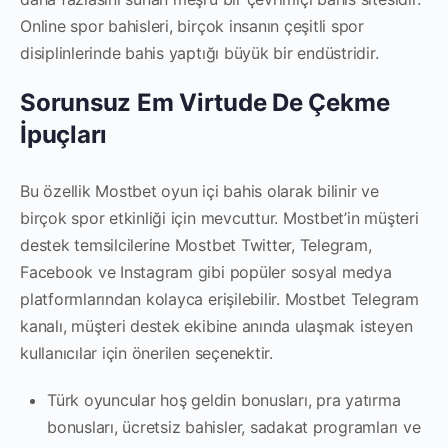
Online spor bahisleri, birçok insanın çeşitli spor
disiplinlerinde bahis yaptığı büyük bir endüstridir.
Sorunsuz Em Virtude De Çekme
İpuçları
Bu özellik Mostbet oyun içi bahis olarak bilinir ve
birçok spor etkinliği için mevcuttur. Mostbet’in müşteri
destek temsilcilerine Mostbet Twitter, Telegram,
Facebook ve Instagram gibi popüler sosyal medya
platformlarından kolayca erişilebilir. Mostbet Telegram
kanalı, müşteri destek ekibine anında ulaşmak isteyen
kullanıcılar için önerilen seçenektir.
Türk oyuncular hoş geldin bonusları, pra yatırma
bonusları, ücretsiz bahisler, sadakat programları ve