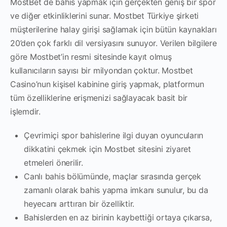
MostBet de bahis yapmak için gerçekten geniş bir spor
ve diğer etkinliklerini sunar. Mostbet Türkiye şirketi
müşterilerine halay girişi sağlamak için bütün kaynakları
20’den çok farklı dil versiyasını sunuyor. Verilen bilgilere
göre Mostbet’in resmi sitesinde kayıt olmuş
kullanıcıların sayısı bir milyondan çoktur. Mostbet
Casino’nun kişisel kabinine giriş yapmak, platformun
tüm özelliklerine erişmenizi sağlayacak basit bir
işlemdir.
Çevrimiçi spor bahislerine ilgi duyan oyuncuların
dikkatini çekmek için Mostbet sitesini ziyaret
etmeleri önerilir.
Canlı bahis bölümünde, maçlar sırasında gerçek
zamanlı olarak bahis yapma imkanı sunulur, bu da
heyecanı arttıran bir özelliktir.
Bahislerden en az birinin kaybettiği ortaya çıkarsa,