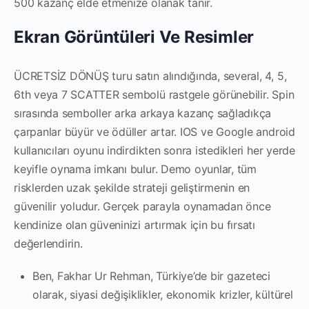
500 kazanç elde etmenize olanak tanır.
Ekran Görüntüleri Ve Resimler
ÜCRETSİZ DÖNÜŞ turu satın alındığında, several, 4, 5,
6th veya 7 SCATTER sembolü rastgele görünebilir. Spin
sırasında semboller arka arkaya kazanç sağladıkça
çarpanlar büyür ve ödüller artar. IOS ve Google android
kullanıcıları oyunu indirdikten sonra istedikleri her yerde
keyifle oynama imkanı bulur. Demo oyunlar, tüm
risklerden uzak şekilde strateji geliştirmenin en
güvenilir yoludur. Gerçek parayla oynamadan önce
kendinize olan güveninizi artırmak için bu fırsatı
değerlendirin.
Ben, Fakhar Ur Rehman, Türkiye’de bir gazeteci
olarak, siyasi değişiklikler, ekonomik krizler, kültürel