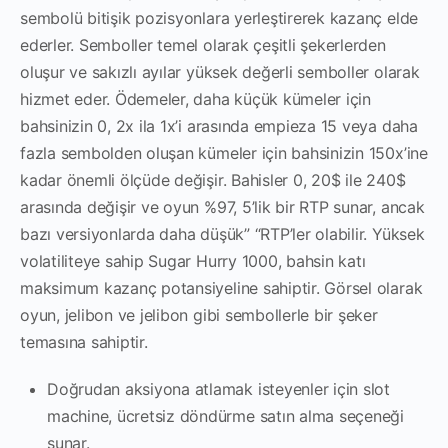
sembolü bitişik pozisyonlara yerleştirerek kazanç elde
ederler. Semboller temel olarak çeşitli şekerlerden
oluşur ve sakızlı ayılar yüksek değerli semboller olarak
hizmet eder. Ödemeler, daha küçük kümeler için
bahsinizin 0, 2x ila 1x’i arasında empieza 15 veya daha
fazla sembolden oluşan kümeler için bahsinizin 150x’ine
kadar önemli ölçüde değişir. Bahisler 0, 20$ ile 240$
arasında değişir ve oyun %97, 5’lik bir RTP sunar, ancak
bazı versiyonlarda daha düşük” “RTP’ler olabilir. Yüksek
volatiliteye sahip Sugar Hurry 1000, bahsin katı
maksimum kazanç potansiyeline sahiptir. Görsel olarak
oyun, jelibon ve jelibon gibi sembollerle bir şeker
temasına sahiptir.
Doğrudan aksiyona atlamak isteyenler için slot
machine, ücretsiz döndürme satın alma seçeneği
sunar.