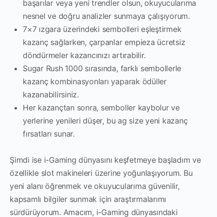
başarılar veya yeni trendler olsun, okuyucularıma
nesnel ve doğru analizler sunmaya çalışıyorum.
7×7 ızgara üzerindeki sembolleri eşleştirmek
kazanç sağlarken, çarpanlar empieza ücretsiz
döndürmeler kazancınızı artırabilir.
Sugar Rush 1000 sırasında, farklı sembollerle
kazanç kombinasyonları yaparak ödüller
kazanabilirsiniz.
Her kazançtan sonra, semboller kaybolur ve
yerlerine yenileri düşer, bu ag size yeni kazanç
fırsatları sunar.
Şimdi ise i-Gaming dünyasını keşfetmeye başladım ve
özellikle slot makineleri üzerine yoğunlaşıyorum. Bu
yeni alanı öğrenmek ve okuyucularıma güvenilir,
kapsamlı bilgiler sunmak için araştırmalarımı
sürdürüyorum. Amacım, i-Gaming dünyasındaki