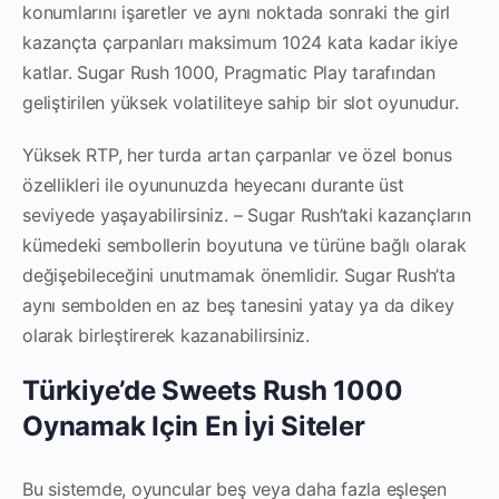
konumlarını işaretler ve aynı noktada sonraki the girl
kazançta çarpanları maksimum 1024 kata kadar ikiye
katlar. Sugar Rush 1000, Pragmatic Play tarafından
geliştirilen yüksek volatiliteye sahip bir slot oyunudur.
Yüksek RTP, her turda artan çarpanlar ve özel bonus
özellikleri ile oyununuzda heyecanı durante üst
seviyede yaşayabilirsiniz. – Sugar Rush’taki kazançların
kümedeki sembollerin boyutuna ve türüne bağlı olarak
değişebileceğini unutmamak önemlidir. Sugar Rush’ta
aynı sembolden en az beş tanesini yatay ya da dikey
olarak birleştirerek kazanabilirsiniz.
Türkiye’de Sweets Rush 1000
Oynamak Için En İyi Siteler
Bu sistemde, oyuncular beş veya daha fazla eşleşen