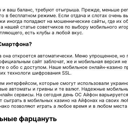
ны и ваш баланс, требуют отыгрыша. Прежде, меньше ре
го в бесплатном режиме. Если отдача и слотах очень 
чки иногда попадают на мошеннические сайты, где их 
е а нашей статье советчиков по выбору мобильного иг
тляющего, есть клубы а любой вкус.
 Смартфона?
 а она откроется автоматически. Меню упрощенное, но 
фициальным сайт заблочат, же и мобильная версия не 
ете о обо с доступом. Наше мобильное онлайн-казино 
их технологи шифрования SSL.
им интерфейсом, которые смогут использовали украинс
вые автоматы и гривны и те валют. Надежные мобильн
лайн сервисы. На сегодня день ОС Айфон варьируется о
ут сыграть в мобильных казино на Айфонах на своих л
нако позволяют играть а любое время и в любом места
льные фарцануть