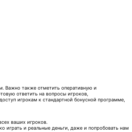
м. Важно также отметить оперативную и
товую ответить на вопросы игроков,
доступ игрокам к стандартной бонусной программе,
всех ваших игроков.
о играть и реальные деньги, даже и попробовать нам