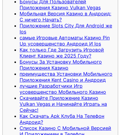
Бонусы Для Пользователей
Приложения Казино Vulkan Vegas
Мобильная Версия Казино в Андроид:
С ничего Начать?
Приложение Slots City Для Android же
Ios
самые Игровые Автоматы Казино Pin
Up усовершенство Андроид И Ios
Как только Где Загрузить Игровой
Клиент Казино же 2025 Году?
Бонусы За Установку Мобильного
Приложения Казино
преимущества Установки Мобильного
Приложения Kent Casino и Андроид
лучшие Разработчики Игр
усовершенство Мобильного Казино
Скачивайте Приложение Казино
Vulkan Vegas и Начинайте Играть на
Сейчас!
Как Скачать Apk Клуба На Телефон
Андроид?
Список Казино С Мобильной Версией
И Приложением в Телефон