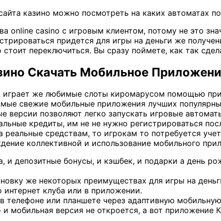
сайта казино можно посмотреть на каких автоматах п
а online casino с игровым клиентом, потому не это зн
истрироваться придется для игры на деньги же получе
о стоит переключиться. Вы сразу поймете, как так сдел
зино Скачать Мобильное Приложен
р играет же любимые слоты киромарусом помощью прил
амые свежие мобильные приложения лучших популярных
е версии позволяют легко запускать игровые автомат
туальные кредиты, им не не нужно регистрироваться по
а реальные средствам, то игрокам то потребуется учет
ждение коллективной и использование мобильного при
, и депозитные бонусы, и кэшбек, и подарки а день ро
новку же некоторых преимуществах для игры на деньг
 интернет клуба или в приложении.
в телефоне или планшете через адаптивную мобильную 
о и мобильная версия не откроется, а вот приложение К