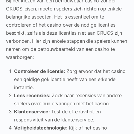
Bij het kiezen van een betrouwbaar casino zonder
CRUCS-eisen, moeten spelers zich richten op enkele
belangrijke aspecten. Het is essentieel om te
controleren of het casino over de nodige licenties
beschikt, zelfs als deze licenties niet aan CRUCS zijn
verbonden. Hier zijn enkele stappen die spelers kunnen
nemen om de betrouwbaarheid van een casino te
waarborgen:
Controleer de licentie:
Zorg ervoor dat het casino
een geldige goklicentie heeft van een erkende
instantie.
Lees recensies:
Zoek naar recensies van andere
spelers over hun ervaringen met het casino.
Klantenservice:
Test de effectiviteit en
responsiviteit van de klantenservice.
Veiligheidstechnologie:
Kijk of het casino