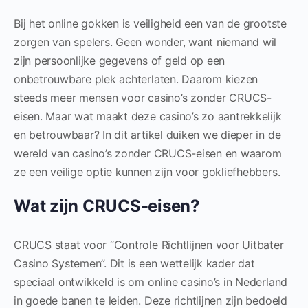
Bij het online gokken is veiligheid een van de grootste
zorgen van spelers. Geen wonder, want niemand wil
zijn persoonlijke gegevens of geld op een
onbetrouwbare plek achterlaten. Daarom kiezen
steeds meer mensen voor casino’s zonder CRUCS-
eisen. Maar wat maakt deze casino’s zo aantrekkelijk
en betrouwbaar? In dit artikel duiken we dieper in de
wereld van casino’s zonder CRUCS-eisen en waarom
ze een veilige optie kunnen zijn voor gokliefhebbers.
Wat zijn CRUCS-eisen?
CRUCS staat voor “Controle Richtlijnen voor Uitbater
Casino Systemen”. Dit is een wettelijk kader dat
speciaal ontwikkeld is om online casino’s in Nederland
in goede banen te leiden. Deze richtlijnen zijn bedoeld