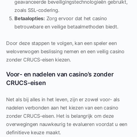
geavanceerde beveiligingstechnologieën gebruikt,
zoals SSL-codering.
Betaalopties:
Zorg ervoor dat het casino
betrouwbare en veilige betaalmethoden biedt.
Door deze stappen te volgen, kan een speler een
weloverwogen beslissing nemen en een veilig casino
zonder CRUCS-eisen kiezen.
Voor- en nadelen van casino’s zonder
CRUCS-eisen
Net als bij alles in het leven, zijn er zowel voor- als
nadelen verbonden aan het kiezen van een casino
zonder CRUCS-eisen. Het is belangrijk om deze
overwegingen nauwkeurig te evalueren voordat u een
definitieve keuze maakt.