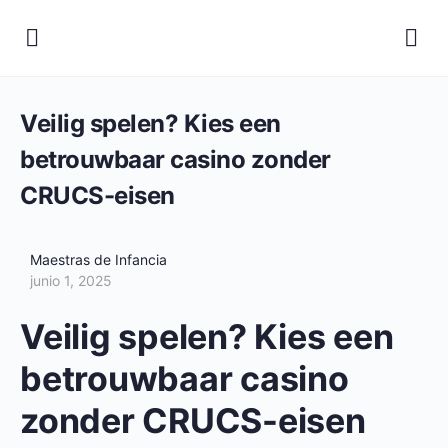
Veilig spelen? Kies een
betrouwbaar casino zonder
CRUCS-eisen
Maestras de Infancia
junio 1, 2025
Veilig spelen? Kies een
betrouwbaar casino
zonder CRUCS-eisen