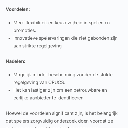
Voordelen:
Meer flexibiliteit en keuzevrijheid in spellen en
promoties.
Innovatieve spelervaringen die niet gebonden zijn
aan strikte regelgeving.
Nadelen:
Mogelijk minder bescherming zonder de strikte
regelgeving van CRUCS.
Het kan lastiger zijn om een betrouwbare en
eerlijke aanbieder te identificeren.
Hoewel de voordelen significant zijn, is het belangrijk
dat spelers zorgvuldig onderzoek doen voordat ze