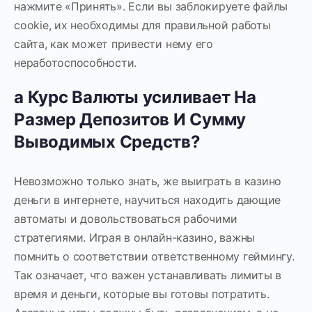
нажмите «Принять». Если вы заблокируете файлы
cookie, их необходимы для правильной работы
сайта, как может привести нему его
неработоспособности.
а Курс Валюты усиливает На
Размер Депозитов И Сумму
Выводимых Средств?
Невозможно только знать, же выиграть в казино
деньги в интернете, научиться находить дающие
автоматы и довольствоваться рабочими
стратегиями. Играя в онлайн-казино, важны
помнить о соответствии ответственному геймингу.
Так означает, что важен устанавливать лимиты в
время и деньги, которые вы готовы потратить.