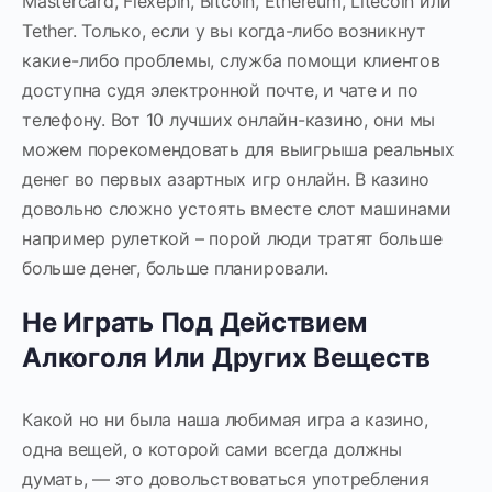
Mastercard, Flexepin, Bitcoin, Ethereum, Litecoin или
Tether. Только, если у вы когда-либо возникнут
какие-либо проблемы, служба помощи клиентов
доступна судя электронной почте, и чате и по
телефону. Вот 10 лучших онлайн-казино, они мы
можем порекомендовать для выигрыша реальных
денег во первых азартных игр онлайн. В казино
довольно сложно устоять вместе слот машинами
например рулеткой – порой люди тратят больше
больше денег, больше планировали.
Не Играть Под Действием
Алкоголя Или Других Веществ
Какой но ни была наша любимая игра а казино,
одна вещей, о которой сами всегда должны
думать, — это довольствоваться употребления