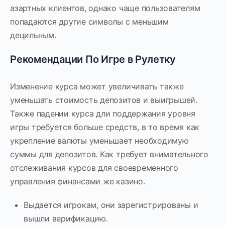
азартных клиентов, однако чаще пользователям
попадаются другие символы с меньшим
децильным.
Рекомендации По Игре в Рулетку
Изменение курса может увеличивать также
уменьшать стоимость депозитов и выигрышей.
Также падении курса дли поддержания уровня
игры требуется больше средств, в то время как
укрепление валюты уменьшает необходимую
суммы для депозитов. Как требует внимательного
отслеживания курсов для своевременного
управления финансами же казино.
Выдается игрокам, они зарегистрированы и
вышли верификацию.