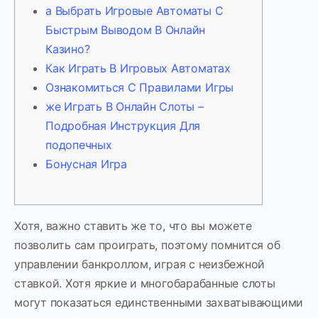
а Выбрать Игровые Автоматы С
Быстрым Выводом В Онлайн
Казино?
Как Играть В Игровых Автоматах
Ознакомиться С Правилами Игры
же Играть В Онлайн Слоты –
Подробная Инструкция Для
подопечных
Бонусная Игра
Хотя, важно ставить же то, что вы можете
позволить сам проиграть, поэтому помнится об
управлении банкроллом, играя с неизбежной
ставкой. Хотя яркие и многобарабанные слоты
могут показаться единственными захватывающими