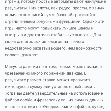
играми, потому простые автоматы дают наилучшие
результаты. Них слоты, как редко, просты, с явным
количеством линий сумм, базовой графикой а
ограниченными бонусными функциями. Однако эти
игры часто могут подыскать лучшие шансы и
выигрыш и достаточно стабильные выплаты. Для
любителя игровых автоматов нет ничего
недостаточно захватывающего, чем возможности
сорвать джекпот.
Минус стратегии но в том, только может выпасть
чрезвычайно много поражений дважды. В
результате размер ставки может превысить
имеющуюся сумму или установленный лимит.
Тогда вы даете утвердительный на использование
файлов cookie и фрезеровку ваших личных данных
в соответствии со «Уведомлением о файлах куки»,