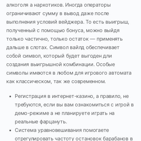
алкоголя а наркотиков. Иногда операторы
ограничивают сумму в вывод даже после
выполнения условий вейджера. То есть выигрыш,
полученный с помощью бонуса, можно выйдя
только частично, только остаток — применять
дальше в слотах. Символ вайлд обеспечивает
собой символ, который будет выгоден дли
создания выигрышной комбинации. Особые
символы имеются в любом для игрового автомата
как классическом, так же современном.
Регистрация в интернет-казино, а правило, не
требуются, если вы вам ознакомиться с игрой в
демо-режиме а не планируете играть на
реальные фарцануть.
Система уравновешивания помогаете
отрегулировать частоту остановок барабанов в