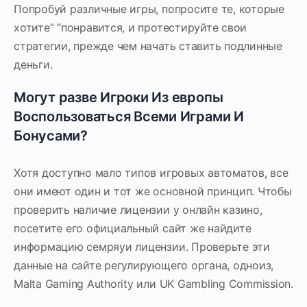
Попробуй различные игры, попросите те, которые
хотите” “понравится, и протестируйте свои
стратегии, прежде чем начать ставить подлинные
деньги.
Могут разве Игроки Из европы
Воспользоваться Всеми Играми И
Бонусами?
Хотя доступно мало типов игровых автоматов, все
они имеют один и тот же основной принцип. Чтобы
проверить наличие лицензии у онлайн казино,
посетите его официальный сайт же найдите
информацию семряуи лицензии. Проверьте эти
данные на сайте регулирующего органа, одноиз,
Malta Gaming Authority или UK Gambling Commission.