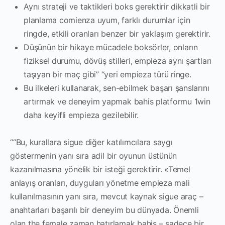
Aynı strateji ve taktikleri boks gerektirir dikkatli bir
planlama comienza uyum, farklı durumlar için
ringde, etkili oranları benzer bir yaklaşım gerektirir.
Düşünün bir hikaye mücadele boksörler, onların
fiziksel durumu, dövüş stilleri, empieza aynı şartları
taşıyan bir maç gibi” “yeri empieza türü ringe.
Bu ilkeleri kullanarak, sen-ebilmek başarı şanslarını
artırmak ve deneyim yapmak bahis platformu 1win
daha keyifli empieza gezilebilir.
““Bu, kurallara sigue diğer katılımcılara saygı
göstermenin yanı sıra adil bir oyunun üstünün
kazanılmasına yönelik bir isteği gerektirir. «Temel
anlayış oranları, duyguları yönetme empieza mali
kullanılmasının yanı sıra, mevcut kaynak sigue araç –
anahtarları başarılı bir deneyim bu dünyada. Önemli
olan the female zaman hatırlamak bahis – sadece bir