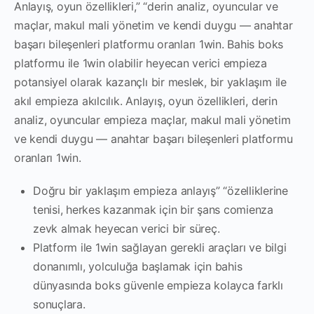
Anlayış, oyun özellikleri,” “derin analiz, oyuncular ve
maçlar, makul mali yönetim ve kendi duygu — anahtar
başarı bileşenleri platformu oranları 1win. Bahis boks
platformu ile 1win olabilir heyecan verici empieza
potansiyel olarak kazançlı bir meslek, bir yaklaşım ile
akıl empieza akılcılık. Anlayış, oyun özellikleri, derin
analiz, oyuncular empieza maçlar, makul mali yönetim
ve kendi duygu — anahtar başarı bileşenleri platformu
oranları 1win.
Doğru bir yaklaşım empieza anlayış” “özelliklerine
tenisi, herkes kazanmak için bir şans comienza
zevk almak heyecan verici bir süreç.
Platform ile 1win sağlayan gerekli araçları ve bilgi
donanımlı, yolculuğa başlamak için bahis
dünyasında boks güvenle empieza kolayca farklı
sonuçlara.