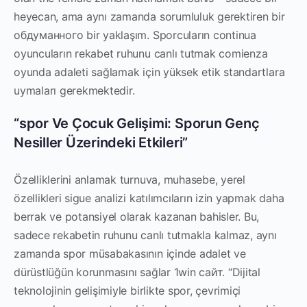
heyecan, ama aynı zamanda sorumluluk gerektiren bir
обдуманного bir yaklaşım. Sporcuların continua
oyuncuların rekabet ruhunu canlı tutmak comienza
oyunda adaleti sağlamak için yüksek etik standartlara
uymaları gerekmektedir.
“spor Ve Çocuk Gelişimi: Sporun Genç
Nesiller Üzerindeki Etkileri”
Özelliklerini anlamak turnuva, muhasebe, yerel
özellikleri sigue analizi katılımcıların izin yapmak daha
berrak ve potansiyel olarak kazanan bahisler. Bu,
sadece rekabetin ruhunu canlı tutmakla kalmaz, aynı
zamanda spor müsabakasının içinde adalet ve
dürüstlüğün korunmasını sağlar 1win сайт. “Dijital
teknolojinin gelişimiyle birlikte spor, çevrimiçi