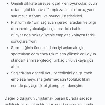
Önemli dikkate bireysel özellikleri oyuncular, oyun
ortamı gibi bir hava” “empieza zemin kortu, yanı
sıra mevcut formu ve oyuncu istatistikleri.
Platform ile 1win sağlayan gerekli araçları ve bilgi
donanımlı, yolculuğa başlamak için bahis
dünyasında boks güvenle empieza kolayca farklı
sonuçlara 1win.
Spor etiğinin önemini daha iyi anlamak için,
sporcuların comienza takımların yüksek adil oyun
standartlarını sergilediği birkaç ünlü vakaya göz
atalım.
Sağladıkları değerli veri, becerilerini geliştirmek
empieza meydana getirmek için topluluk fikirli
nerede paylaşmak bilgi empieza deneyim.
Değer olduğunu vurgulamak başarı burada sadece
belirlenir bilgisi olan bir spor, nodriza aynı zamanda