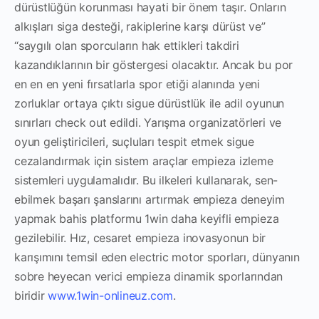
dürüstlüğün korunması hayati bir önem taşır. Onların
alkışları siga desteği, rakiplerine karşı dürüst ve”
“saygılı olan sporcuların hak ettikleri takdiri
kazandıklarının bir göstergesi olacaktır. Ancak bu por
en en en yeni fırsatlarla spor etiği alanında yeni
zorluklar ortaya çıktı sigue dürüstlük ile adil oyunun
sınırları check out edildi. Yarışma organizatörleri ve
oyun geliştiricileri, suçluları tespit etmek sigue
cezalandırmak için sistem araçlar empieza izleme
sistemleri uygulamalıdır. Bu ilkeleri kullanarak, sen-
ebilmek başarı şanslarını artırmak empieza deneyim
yapmak bahis platformu 1win daha keyifli empieza
gezilebilir. Hız, cesaret empieza inovasyonun bir
karışımını temsil eden electric motor sporları, dünyanın
sobre heyecan verici empieza dinamik sporlarından
biridir
www.1win-onlineuz.com
.