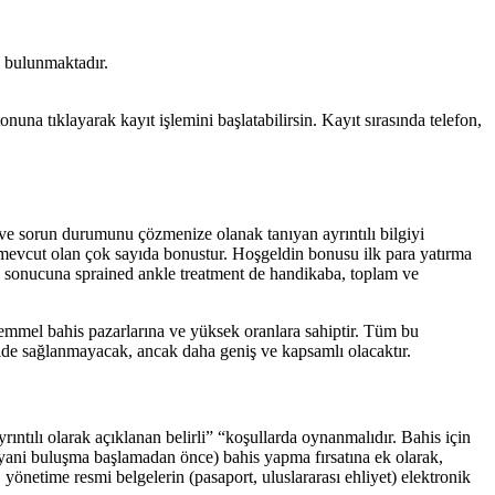
e bulunmaktadır.
una tıklayarak kayıt işlemini başlatabilirsin. Kayıt sırasında telefon,
k ve sorun durumunu çözmenize olanak tanıyan ayrıntılı bilgiyi
in mevcut olan çok sayıda bonustur. Hoşgeldin bonusu ilk para yatırma
un sonucuna sprained ankle treatment de handikaba, toplam ve
kemmel bahis pazarlarına ve yüksek oranlara sahiptir. Tüm bu
ilde sağlanmayacak, ancak daha geniş ve kapsamlı olacaktır.
tılı olarak açıklanan belirli” “koşullarda oynanmalıdır. Bahis için
 (yani buluşma başlamadan önce) bahis yapma fırsatına ek olarak,
yönetime resmi belgelerin (pasaport, uluslararası ehliyet) elektronik