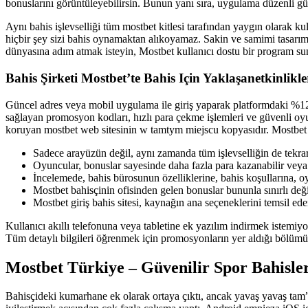
bonuslarını görüntüleyebilirsin. Bunun yanı sıra, uygulama düzenli günc
Aynı bahis işlevselliği tüm mostbet kitlesi tarafından yaygın olarak 
hiçbir şey sizi bahis oynamaktan alıkoyamaz. Sakin ve samimi tasarım ra
dünyasına adım atmak isteyin, Mostbet kullanıcı dostu bir program sun
Bahis Şirketi Mostbet’te Bahis Için Yaklaşanetkinlikle
Güncel adres veya mobil uygulama ile giriş yaparak platformdaki 
sağlayan promosyon kodları, hızlı para çekme işlemleri ve güvenli oyun 
koruyan mostbet web sitesinin w tamtym miejscu kopyasıdır. Mostbet n
Sadece arayüzün değil, aynı zamanda tüm işlevselliğin de tekrarl
Oyuncular, bonuslar sayesinde daha fazla para kazanabilir veya 
İncelemede, bahis bürosunun özelliklerine, bahis koşullarına, o
Mostbet bahisçinin ofisinden gelen bonuslar bununla sınırlı deği
Mostbet giriş bahis sitesi, kaynağın ana seçeneklerini temsil ed
Kullanıcı akıllı telefonuna veya tabletine ek yazılım indirmek istemiy
Tüm detaylı bilgileri öğrenmek için promosyonların yer aldığı bölüm
Mostbet Türkiye – Güvenilir Spor Bahisle
Bahisçideki kumarhane ek olarak ortaya çıktı, ancak yavaş yavaş tam” “