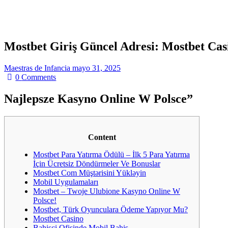
Mostbet Giriş Güncel Adresi: Mostbet Casi
Maestras de Infancia
mayo 31, 2025
0
Comments
Najlepsze Kasyno Online W Polsce”
Content
Mostbet Para Yatırma Ödülü – İlk 5 Para Yatırma
İçin Ücretsiz Döndürmeler Ve Bonuslar
Mostbet Com Müştərisini Yükləyin
Mobil Uygulamaları
Mostbet – Twoje Ulubione Kasyno Online W
Polsce!
Mostbet, Türk Oyunculara Ödeme Yapıyor Mu?
Mostbet Casino
Bahisçi Ofisinde Mobil Bahis