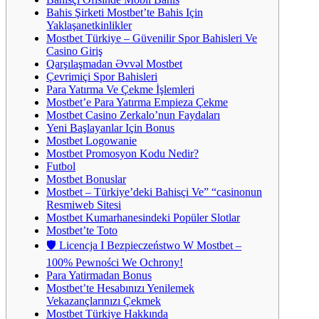
Bahis Şirketi Mostbet’te Bahis Için
Yaklaşanetkinlikler
Mostbet Türkiye – Güvenilir Spor Bahisleri Ve
Casino Giriş
Qarşılaşmadan Əvvəl Mostbet
Çevrimiçi Spor Bahisleri
Para Yatırma Ve Çekme İşlemleri
Mostbet’e Para Yatırma Empieza Çekme
Mostbet Casino Zerkalo’nun Faydaları
Yeni Başlayanlar Için Bonus
Mostbet Logowanie
Mostbet Promosyon Kodu Nedir?
Futbol
Mostbet Bonuslar
Mostbet – Türkiye’deki Bahisçi Ve” “casinonun
Resmiweb Sitesi
Mostbet Kumarhanesindeki Popüler Slotlar
Mostbet’te Toto
🛡️ Licencja I Bezpieczeństwo W Mostbet –
100% Pewności We Ochrony!
Para Yatirmadan Bonus
Mostbet’te Hesabınızı Yenilemek
Vekazançlarınızı Çekmek
Mostbet Türkiye Hakkında