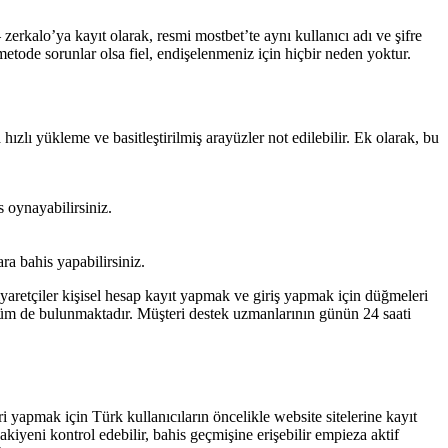
 zerkalo’ya kayıt olarak, resmi mostbet’te aynı kullanıcı adı ve şifre
etode sorunlar olsa fiel, endişelenmeniz için hiçbir neden yoktur.
ızlı yükleme ve basitleştirilmiş arayüzler not edilebilir. Ek olarak, bu
 oynayabilirsiniz.
ra bahis yapabilirsiniz.
iyaretçiler kişisel hesap kayıt yapmak ve giriş yapmak için düğmeleri
bölüm de bulunmaktadır. Müşteri destek uzmanlarının günün 24 saati
i yapmak için Türk kullanıcıların öncelikle website sitelerine kayıt
kiyeni kontrol edebilir, bahis geçmişine erişebilir empieza aktif