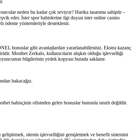
r.
oyuncular neden bu kadar çok seviyor? Harika tasarıma sahiptir –
vik eder. İster spor bahislerine ilgi duyun ister online casino
zlı ödeme yöntemleriyle desteklenir.
bonuslar gibi avantajlardan yararlanabilirsiniz. Ekstra kazanç
dir. Mostbet Zerkalo, kullanıcıların alışkın olduğu işlevselliği
oyuncunun bilgilerinin yedek kopyası burada saklanır.
kından bakacağız.
tbet bahisçinin ofisinden gelen bonuslar bununla sınırlı değildir.
eliştirmek, sitenin işlevselliğini genişletmek ve benefit sistemini