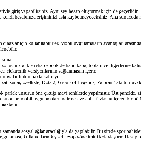
iyle giriş yapabilirsiniz. Aynı şey hesap oluşturmak için de geçerlidir –
de, kendi hesabınıza erişiminizi asla kaybetmeyeceksiniz. Ana sunucuda m
hazlar için kullanılabilirler. Mobil uygulamaların avantajları arasında h
enebilir.
r sunar.
 sonucuna ankle rehab ebook de handikaba, toplam ve diğerlerine bahis
et) elektronik versiyonlarının sağlanmasını içerir.
turnuvalar bulunmakla kalmıyor.
rsatı sunar, özellikle, Dota 2, Group of Legends, Valorant’taki turnuvala
çok parlak unsurun öne çıktığı mavi renklerde yapılmıştır. Üst panelde, z
çin butonlar, mobil uygulamaları indirmek ve daha fazlasını içeren bir 
nmaktadır.
zamanda sosyal ağlar aracılığıyla da yapılabilir. Bu sitede spor bahisler
ulaması, kullanıcıların kişisel hesap yönetimini kolaylaştırır. Hesap ba