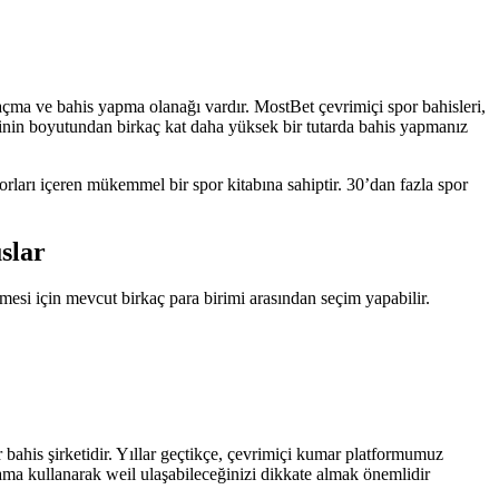
 açma ve bahis yapma olanağı vardır. MostBet çevrimiçi spor bahisleri,
sinin boyutundan birkaç kat daha yüksek bir tutarda bahis yapmanız
orları içeren mükemmel bir spor kitabına sahiptir. 30’dan fazla spor
slar
lmesi için mevcut birkaç para birimi arasından seçim yapabilir.
r bahis şirketidir. Yıllar geçtikçe, çevrimiçi kumar platformumuz
ama kullanarak weil ulaşabileceğinizi dikkate almak önemlidir