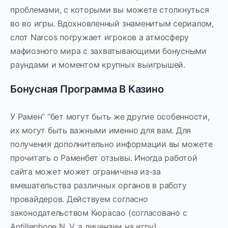
проблемами, с которыми вы можете столкнуться
во во игры. Вдохновленный знаменитым сериалом,
слот Narcos погружает игроков а атмосферу
мафиозного мира с захватывающими бонусными
раундами и моментом крупных выигрышей.
Бонусная Программа В Казино
У Рамен” “бет могут быть же другие особенности,
их могут быть важными именно для вам. Для
получения дополнительно информации вы можете
прочитать о Раменбет отзывы. Иногда работой
сайта может может ограничена из-за
вмешательства различных органов в работу
провайдеров. Действуем согласно
законодательством Кюрасао (согласовано с
Antillephone N. V. а лицензии на игру).