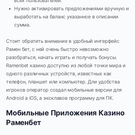
всех пользователей.
Нужно активировать предложениями вручную и
выработать на баланс указанное в описании
сумма.
Стоит обратить внимание в удобный интерфейс
Рамен бет, с ней очень быстро невозможно
разобраться, начать играть и получать бонусы.
Ramenbet казино доступно из любой точки мира и
одного различных устройств, известных как
телефон, планшет или компьютер. Дли удобства
игроков оператор создал мобильные версии для
Android а iOS, а эксклавов программу для ПК.
Мобильные Приложения Казино
Раменбет