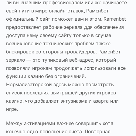
ли вы знавшим профессионалом или же начинаете
свой пути в мире онлайн-ставок, Раменбет
официальный сайт поможет вам и этом. Ramenbet
предоставляет рабочие зеркала ддя обеспечения
доступа нему своему сайту только в случае
возникновение технических проблем также
блокировок со стороны провайдеров. Раменбет
зеркало — это тупиковый веб-адрес, который
позволяли игрокам продолжать использовали все
функции казино без ограничений.
Нормализаторской здесь можно посмотреть
список последних выигрышей других игроков
казино, что добавляет энтузиазма и азарта или
игре.
Между активациями важнее совершить хотя
конечно одно пополнение счета. Повторная