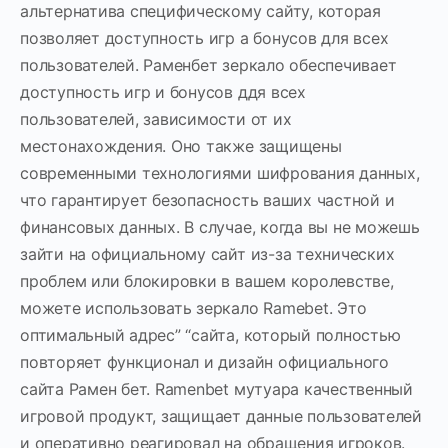
альтернатива специфическому сайту, которая
позволяет доступность игр а бонусов для всех
пользователей. Раменбет зеркало обеспечивает
доступность игр и бонусов ддя всех
пользователей, зависимости от их
местонахождения. Оно также защищены
современными технологиями шифрования данных,
что гарантирует безопасность ваших частной и
финансовых данных. В случае, когда вы не можешь
зайти на официальному сайт из-за технических
проблем или блокировки в вашем королевстве,
можете использовать зеркало Ramebet. Это
оптимальный адрес” “сайта, который полностью
повторяет функционал и дизайн официального
сайта Рамен бет. Ramenbet мутуара качественный
игровой продукт, защищает данные пользователей
и оперативно реагировал на обращения игроков.