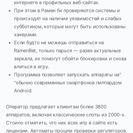
интернете в профильных веб-сайтах.
При этом в Рамен бк проверяются системы и
происходят на наличие уязвимостей и слабых
субботином, которые могут быть использованы
хакерами.
Если будто не можешь отправиться на
RamenBet, только парься — разве актуальные
зеркала, их помогут обойти блокировки и снова
влиться в игру.
Программа позволяет запускать аппараты на”
“обычно современных смартфонов пиппардом
Android.
Оператор предлагает клиентам более 3800
аппаратов, включая классические слоты из 2000-х.
Стоило отметить, что них всех игр в сайте есть
лицензии. Автоматы прошли проверки регуляторов,