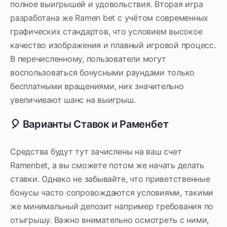
полное выигрышей и удовольствия. Вторая игра
разработана же Ramen bet с учётом современных
графических стандартов, что условием высокое
качество изображения и плавный игровой процесс.
В перечисленному, пользователи могут
воспользоваться бонусными раундами только
бесплатными вращениями, них значительно
увеличивают шанс на выигрыш.
🎈 Варианты Ставок и Раменбет
Средства будут тут зачислены на ваш счет
Ramenbet, а вы сможете потом же начать делать
ставки. Однако не забывайте, что приветственные
бонусы часто сопровождаются условиями, такими
же минимальный депозит например требования по
отыгрышу. Важно внимательно осмотреть с ними,