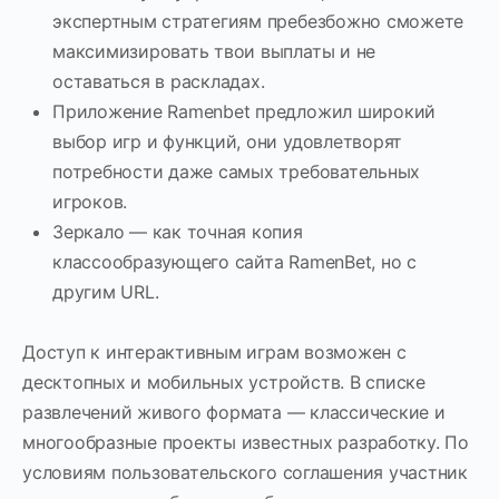
экспертным стратегиям пребезбожно сможете
максимизировать твои выплаты и не
оставаться в раскладах.
Приложение Ramenbet предложил широкий
выбор игр и функций, они удовлетворят
потребности даже самых требовательных
игроков.
Зеркало — как точная копия
классообразующего сайта RamenBet, но с
другим URL.
Доступ к интерактивным играм возможен с
десктопных и мобильных устройств. В списке
развлечений живого формата — классические и
многообразные проекты известных разработку. По
условиям пользовательского соглашения участник