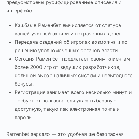
предусмотрены русифицированные описания и
интерфейс.
Кэшбэк в Раменбет вычисляется от статуса
вашей учетной записи и потраченных денег.
Передача сведений об игроках возможна и по
решению уполномоченных органов власти.
Сегодня Рамен бет предлагает своим клиентам
более 2000 игр от ведущих разработчиков,
большой выбор наличных систем и невыгодного
бонусы.
Регистрация занимает всего несколько минут и
требует от пользователя указать базовую
доступную, такую как электронная почта и
пароль.
Ramenbet зеркало — это удобная же безопасная